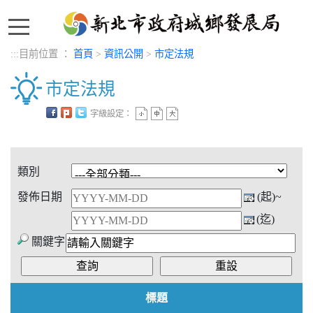
:::
:::
目前位置 ：
首頁
>
資訊公開
>
市定法規
市定法規
字級設定：
中央內容區塊
類別
發佈日期
(起)~
(迄)
關鍵字
標題