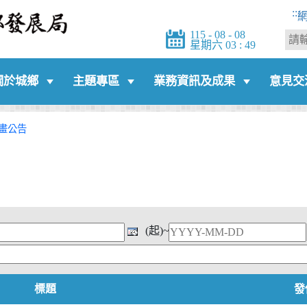
:::
115 - 08 - 08
星期六 03 : 49
關於城鄉
主題專區
業務資訊及成果
意見交
畫公告
(起)~
標題
發