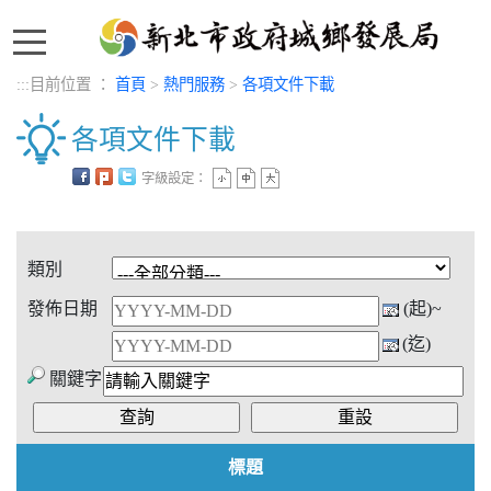
:::
:::
目前位置 ：
首頁
>
熱門服務
>
各項文件下載
各項文件下載
字級設定：
中央內容區塊
類別
發佈日期
(起)~
(迄)
關鍵字
標題