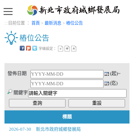
:::
:::
目前位置 ：
首頁
>
最新消息
>
樁位公告
樁位公告
字級設定：
中央內容區塊
發佈日期
(起)~
(迄)
關鍵字
標題
2026-07-30
新北市政府城鄉發展局