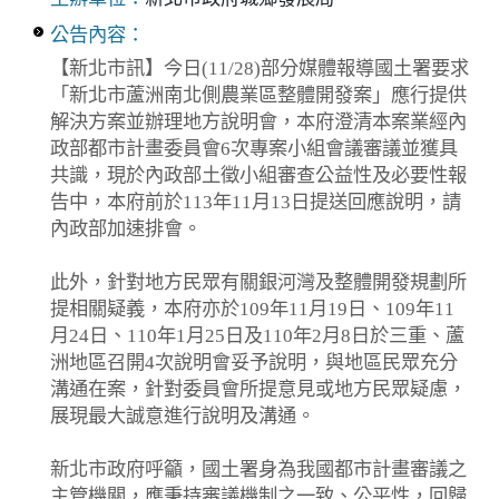
公告內容：
【新北市訊】今日(11/28)部分媒體報導國土署要求
「新北市蘆洲南北側農業區整體開發案」應行提供
解決方案並辦理地方說明會，本府澄清本案業經內
政部都市計畫委員會6次專案小組會議審議並獲具
共識，現於內政部土徵小組審查公益性及必要性報
告中，本府前於113年11月13日提送回應說明，請
內政部加速排會。
此外，針對地方民眾有關銀河灣及整體開發規劃所
提相關疑義，本府亦於109年11月19日、109年11
月24日、110年1月25日及110年2月8日於三重、蘆
洲地區召開4次說明會妥予說明，與地區民眾充分
溝通在案，針對委員會所提意見或地方民眾疑慮，
展現最大誠意進行說明及溝通。
新北市政府呼籲，國土署身為我國都市計畫審議之
主管機關，應秉持審議機制之一致、公平性，回歸