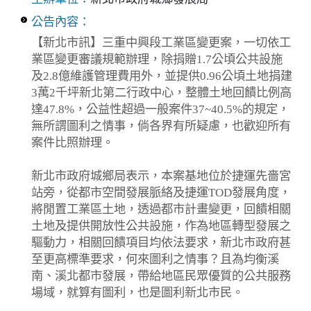
公告內容：
【新北市訊】三重中興段工業區變更案，一切依工
業區變更審議規範辦理，除捐贈1.7公頃公共設施
及2.8億維護管理費用外，並提供0.96公頃土地捐建
3萬2千坪新北第二行政中心，整體土地回饋比例高
達47.8%，公益性超過一般案件37~40.5%的規定，
無所謂圖利之情事，倘各界有所疑慮，也歡迎所有
案件比照辦理。
新北市政府城鄉局表示，本案基地位於捷運先嗇宮
站旁，從都市空間發展脈絡及捷運TOD發展角度，
將閒置工業區土地，透過都市計畫變更，回饋相關
土地及提供開放性公共設施，作為地區轉型發展之
驅動力，相關回饋項目均依法要求，新北市政府甚
至更高標準要求，何來圖利之情事？且為均衡溪
南、溪北都市發展，帶給地區民眾優質的公共服務
場域，就算有圖利，也是圖利新北市民。