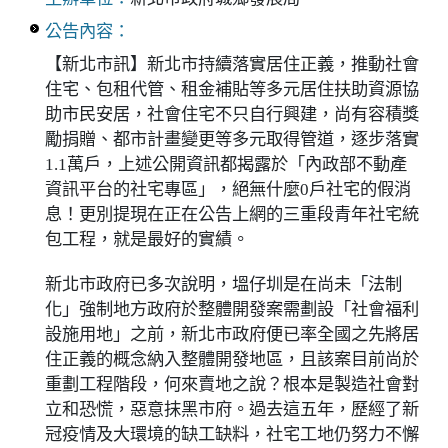
公告內容：
【新北市訊】新北市持續落實居住正義，推動社會
住宅、包租代管、租金補貼等多元居住扶助資源協
助市民安居，社會住宅不只自行興建，尚有容積獎
勵捐贈、都市計畫變更等多元取得管道，逐步落實
1.1萬戶，上述公開資訊都揭露於「內政部不動產
資訊平台的社宅專區」，絕無什麼0戶社宅的假消
息！更別提現在正在公告上網的三重段青年社宅統
包工程，就是最好的實績。
新北市政府已多次說明，塭仔圳是在尚未「法制
化」強制地方政府於整體開發案需劃設「社會福利
設施用地」之前，新北市政府便已率全國之先將居
住正義的概念納入整體開發地區，且該案目前尚於
重劃工程階段，何來賣地之說？根本是製造社會對
立和恐慌，惡意抹黑市府。過去這五年，歷經了新
冠疫情及大環境的缺工缺料，社宅工地仍努力不懈