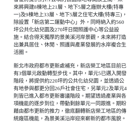
來將興建8棟地上21層、地下5層之廠辦大樓(特專
一)及9棟地上33層、地下5層之住宅大樓(特專三)，
除設置「新店第二運動中心」外，同時納入約560
坪公共化幼兒園及270坪日間照護中心等公益設
施。結合得天獨厚的景美溪河岸景觀，未來將打造
出兼具居住、休閒、照護與產業發展的水岸複合生
活圈。
新北市政府都市更新處補充，新店榮工地區目前已
有3個單元啟動轉型步伐。其中，單元5已邁入開發
階段，將提供約220坪的公共化幼兒園，並透過公
有地參與都更分回26戶社會住宅，另單元2及單元4
則皆已進入都市更新審議階段。期望透過產業與各
項機能的逐步到位，帶動剩餘單元一同跟進。期盼
藉由都市更新的推力，徹底翻轉新店榮工地區的傳
統廠區機能，為景美溪沿岸迎來嶄新的都市風貌。