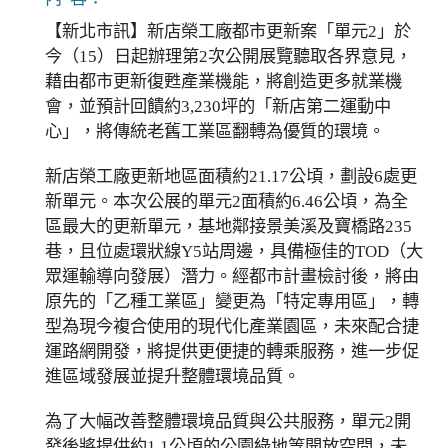
【新北市訊】新店榮工廠都市更新案「單元2」於
今（15）日起辦理第2次公開展覽聽取各界意見，
藉由都市更新復甦產業機能，將創造更多就業機
會，並預計回饋約3,230坪的「新店第二運動中
心」，將傳統老舊工業區翻轉為優質的環境。
新店榮工廠更新地區面積約21.17公頃，劃設6處更
新單元。本次公展的單元2面積約6.46公頃，為全
區最大的更新單元，基地鄰接景美溪及寶橋路235
巷，且位處環狀線Y5站周邊，具備極佳的TOD（大
眾運輸導向發展）潛力。經都市計畫檢討後，將由
原先的「乙種工業區」變更為「特定專用區」，轉
型為現今複合使用的現代化產業園區，未來配合捷
運路網開發，將提供更便捷的轉乘服務，進一步促
進區域發展並提升整體環境品質。
為了大幅改善整體環境品質與公共服務，單元2開
發後將提供約1.1公頃的公園綠地等開放空間，未