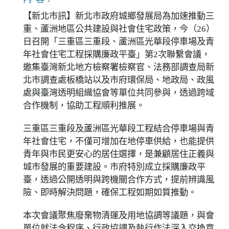
【新北市訊】新北市政府城鄉發展局為加速推動三
重、蘆洲地區公共建設與社會住宅政策，今（26）
日召開「三重區三重段、蘆洲區光華段停車場及青
年社會住宅工程採購廉政平臺」第2次聯繫會議，
邀集臺灣新北地方檢察署檢察官、法務部調查局新
北市調查處板橋站以及市府環保局、地政局、政風
處與臺灣透明組織協會等單位共同參與，透過跨域
合作機制，協助工程順利推展。
三重區三重段及蘆洲區光華段工程結合停車場與青
年社會住宅，不僅可增加在地停車供給，也能提供
青年與市民更安心的居住選擇，是兼顧居住正義與
城市發展的重要建設。市府特別成立採購廉政平
臺，透過公開透明與跨機關合作方式，提前辨識風
險、即時解決問題，確保工程如期如質推動。
本次會議聚焦廢棄物清運及用地協調等議題，與會
單位就法令程序、行政協調及執行作法深入交換意