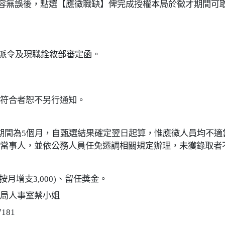
內容無誤後，點選【應徵職缺】俾完成授權本局於徵才期間可
務派令及現職銓敘部審定函。
未符合者恕不另行通知。
候補期間為5個月，自甄選結果確定翌日起算，惟應徵人員均不
通知當事人，並依公務人員任免遷調相關規定辦理，未獲錄取者
月增支3,000)、留任獎金。
局人事室蔡小姐
7181