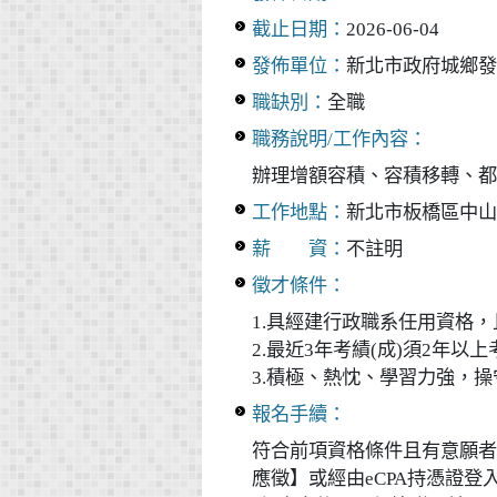
截止日期：
2026-06-04
發佈單位：
新北市政府城鄉發
職缺別：
全職
職務說明/工作內容：
辦理增額容積、容積移轉、都
工作地點：
新北市板橋區中山路
薪 資：
不註明
徵才條件：
1.具經建行政職系任用資格
2.最近3年考績(成)須2年以
3.積極、熱忱、學習力強，
報名手續：
符合前項資格條件且有意願者
應徵】或經由eCPA持憑證