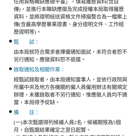
任用資格職缺應徵平臺」，填寫履歷資料(含自
傳)，並進行本職缺應徵及完成授權本局取得履歷
資料，並將證明檢送資格文件掃描整合為一檔案上
傳(含最高學歷畢業證書、身分證明文件、工作經
歷證明等)。
甄 試：
由本局就符合需求者擇優通知面試，未符合者恕不
另行通知，應徵資料恕不退還。
錄取通知及相關作業：
經甄試錄取者，由本局通知當事人，並依行政院與
所屬中央及地方各機關約僱人員僱用辦法有關規定
辦理，未獲錄取者不另行通知，惟應徵人員均不適
當，本局得予從缺。
備 註：
(一)本次甄選得列候補人員2名，候補期限為5個
月，自甄選結果確定之翌日起算。