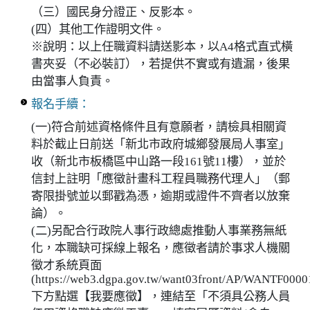
（三）國民身分證正、反影本。
(四）其他工作證明文件。
※說明：以上任職資料請送影本，以A4格式直式橫
書夾妥（不必裝訂），若提供不實或有遺漏，後果
由當事人負責。
報名手續：
(一)符合前述資格條件且有意願者，請檢具相關資
料於截止日前送「新北市政府城鄉發展局人事室」
收（新北市板橋區中山路一段161號11樓），並於
信封上註明「應徵計畫科工程員職務代理人」（郵
寄限掛號並以郵戳為憑，逾期或證件不齊者以放棄
論）。
(二)另配合行政院人事行政總處推動人事業務無紙
化，本職缺可採線上報名，應徵者請於事求人機關
徵才系統頁面
(https://web3.dgpa.gov.tw/want03front/AP/WANTF000
下方點選【我要應徵】，連結至「不須具公務人員