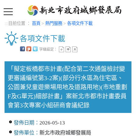
:::
:::
目前位置 ：
首頁
>
熱門服務
>
各項文件下載
各項文件下載
字級設定：
中央內容區塊
「擬定板橋都市計畫(配合第二次通盤檢討變
更審議編號第3-2案)(部分行水區為住宅區、
公園兼兒童遊樂場用地及道路用地)(市地重劃
F及G單元)細部計畫」案新北市都市計畫委員
會第3次專案小組研商會議紀錄
發佈日期：
2026-05-13
發佈單位：
新北市政府城鄉發展局