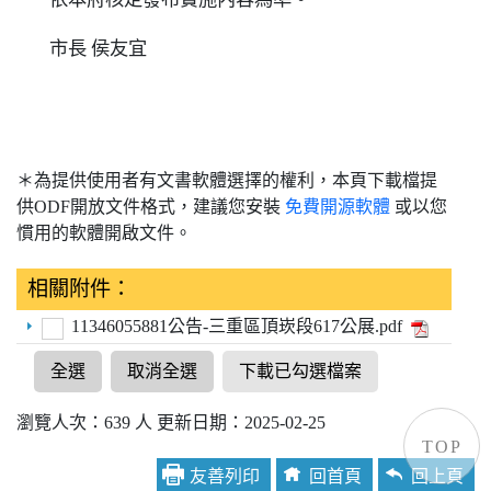
市長 侯友宜
＊為提供使用者有文書軟體選擇的權利，本頁下載檔提
供ODF開放文件格式，建議您安裝
免費開源軟體
或以您
慣用的軟體開啟文件。
相關附件：
11346055881公告-三重區頂崁段617公展.pdf
全選
取消全選
下載已勾選檔案
瀏覽人次：639 人 更新日期：2025-02-25
TOP
友善列印
回首頁
回上頁