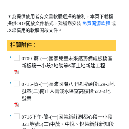
＊為提供使用者有文書軟體選擇的權利，本頁下載檔
提供ODF開放文件格式，建議您安裝
免費開源軟體
或
以您慣用的軟體開啟文件。
相關附件：
0709-蘇-(一)國家兒童未來館籌備處板橋區
新板段一小段2地號等6筆土地新建工程
0715-賀-(一)長沛國際八里區埤頭段129-3地
號案(二)南山人壽淡水區望高樓段522-4地
號案
0716下午-簡-(一)國美新莊副都心段一小段
321地號5(二)中茂、中悅、悅萊新莊新知段