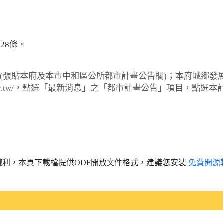
28條。
(張貼本府及本市中和區公所都市計畫公告欄)；本府城鄉發
ing.ntpc.gov.tw/，點選「最新消息」之「都市計畫公告」項目，點選
權利，本頁下載檔提供ODF開放文件格式，建議您安裝
免費開源